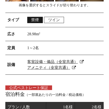
画像を選択するとスライドが切り替わります。
タイプ
禁煙
ツイン
広さ
28.98m
2
定員
1～2名
客室設備・備品（全室共通）
設備
アメニティ（全室共通）
公式ベストレート保証
宿泊料金
（一部屋あたりの一泊料金 / 税込価格）
プラン / 人数
1名様
2名様