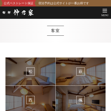
公式ベストレート保証
宿泊予約は公式サイトが一番お得です
MENU
客室
松
萩
西
楓