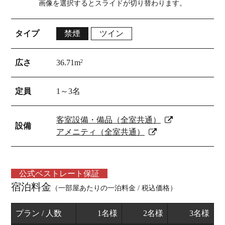
画像を選択するとスライドが切り替わります。
タイプ
禁煙
ツイン
広さ
36.71m
2
定員
1～3名
客室設備・備品（全室共通）
設備
アメニティ（全室共通）
公式ベストレート保証
宿泊料金
（一部屋あたりの一泊料金 / 税込価格）
プラン / 人数
1名様
2名様
3名様