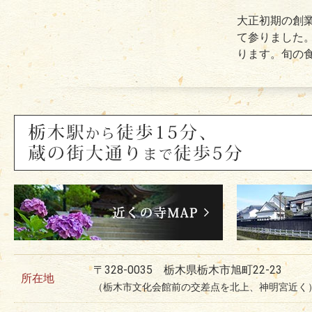
大正初期の創
て参りました
ります。旬の
用意いたしま
ランチ
離れ風
全室個室とな
イレ）を完備
ご用意もござ
でも安心して
と素敵な時間
〒328-0035 栃木県栃木市旭町22-23
所在地
（栃木市文化会館前の交差点を北上、神明宮近く
御祝の席