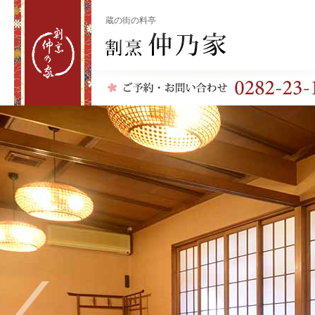
蔵の街の料亭
割烹 仲乃家
previous