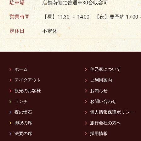
駐車場
店舗南側に普通車30台収容可
営業時間
【昼】11:30 ～ 14:00 【夜】要予約 17:00 ～ 
定休日
不定休
ホーム
仲乃家について
テイクアウト
ご利用案内
観光のお客様
お知らせ
ランチ
お問い合わせ
夜の懐石
個人情報保護ポリシー
御祝の席
旅行会社の方へ
法要の席
採用情報