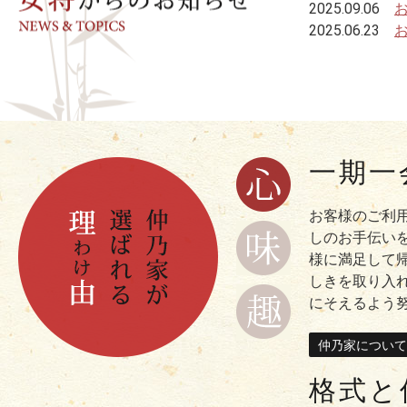
2025.09.06
2025.06.23
一期一
仲乃家が選ばれる理由（わけ
お客様のご利
味（格式と伝統を
しのお手伝い
様に満足して
しきを取り入
趣（離れ風個室で
にそえるよう
仲乃家について
格式と