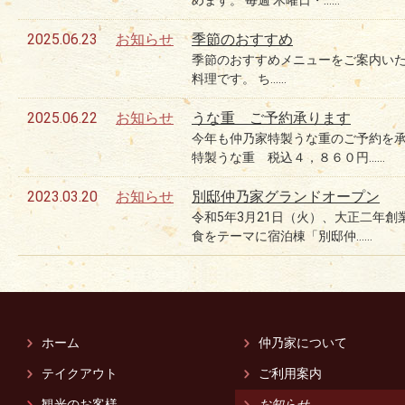
めます。 毎週 木曜日・……
2025.06.23
お知らせ
季節のおすすめ
季節のおすすめメニューをご案内いた
料理です。 ち……
2025.06.22
お知らせ
うな重 ご予約承ります
今年も仲乃家特製うな重のご予約を承
特製うな重 税込４，８６０円……
2023.03.20
お知らせ
別邸仲乃家グランドオープン
令和5年3月21日（火）、大正二年
食をテーマに宿泊棟「別邸仲……
ホーム
仲乃家について
テイクアウト
ご利用案内
観光のお客様
お知らせ