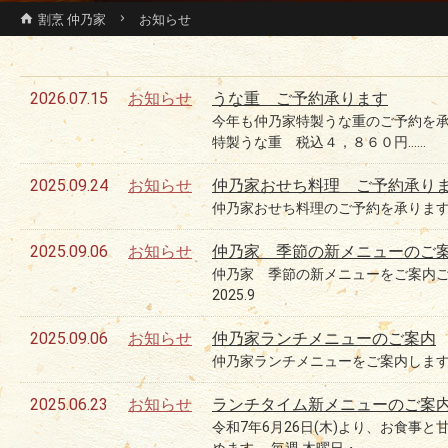
割烹 仲乃家
お知らせ
2026.07.15
お知らせ
うな重 ご予約承ります
今年も仲乃家特製うな重のご予約を承
特製うな重 税込４，８６０円……
2025.09.24
お知らせ
仲乃家おせち料理 ご予約承り
仲乃家おせち料理のご予約を承ります 仲
2025.09.06
お知らせ
仲乃家 季節の新メニューのご
仲乃家 季節の新メニューをご案内ご
2025.9
2025.09.06
お知らせ
仲乃家ランチメニューのご案内
仲乃家ランチメニューをご案内します。 
2025.06.23
お知らせ
ランチタイム新メニューのご案
令和7年6月26日(木)より、お食事