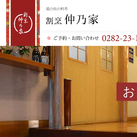
蔵の街の料亭
割烹 仲乃家
お