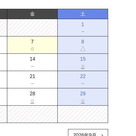
金
土
1
－
7
8
○
△
14
15
－
○
21
22
－
－
28
29
○
○
2026年9月