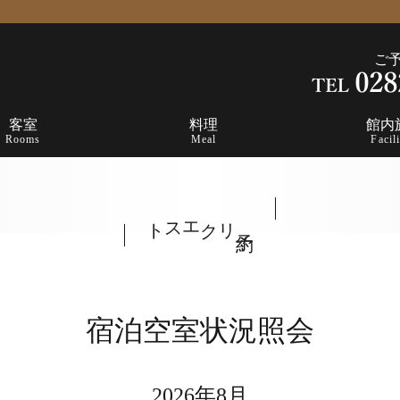
ご
客室
料理
館内
Rooms
Meal
Facili
リクエスト
予約
宿泊空室状況照会
2026年8月