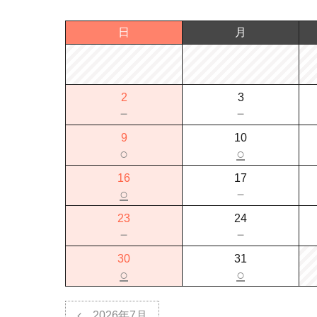
日
月
2
3
－
－
9
10
○
○
16
17
○
－
23
24
－
－
30
31
○
○
2026年7月